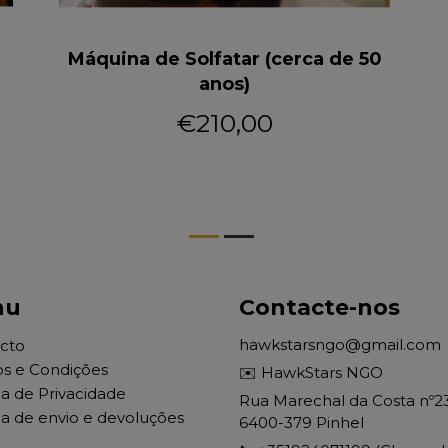
Máquina de Solfatar (cerca de 50
anos)
€210,00
nu
Contacte-nos
hawkstarsngo@gmail.com
cto
s e Condições
✉️ HawkStars NGO
ca de Privacidade
Rua Marechal da Costa nº2
ca de envio e devoluções
6400-379 Pinhel