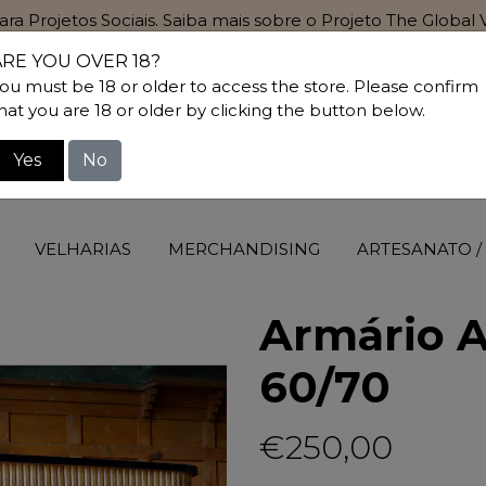
para Projetos Sociais. Saiba mais sobre o Projeto The Globa
ARE YOU OVER 18?
ou must be 18 or older to access the store. Please confirm
hat you are 18 or older by clicking the button below.
Yes
No
VELHARIAS
MERCHANDISING
ARTESANATO /
Armário 
60/70
€250,00