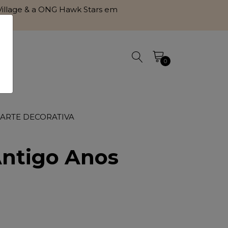
l Village & a ONG Hawk Stars em
0
 ARTE DECORATIVA
Antigo Anos