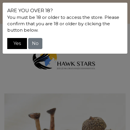
Ao comprar nesta loja está a contribuir para
ARE YOU OVER 18?
Projetos Sociais. Saiba mais sobre o Projeto The Global
You must be 18 or older to access the store. Please
Village & a ONG Hawk Stars em www.hawkstars.org
confirm that you are 18 or older by clicking the
button below.
0
Yes
No