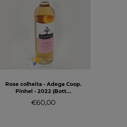
Rose colheita - Adega Coop.
Mel Frag
Pinhel - 2022 (Bott...
€60,00