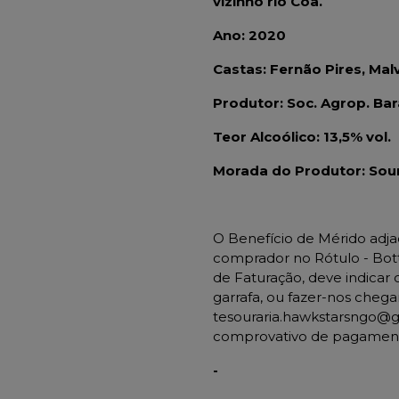
vizinho rio Côa.
Ano: 2020
Castas: Fernão Pires, Malv
Produtor: Soc. Agrop. Ba
Teor Alcoólico: 13,5% vol.
Morada do Produtor: Sour
O Benefício de Mérido adj
comprador no Rótulo - Bot
de Faturação, deve indicar
garrafa, ou fazer-nos chega
tesouraria.hawkstarsngo@
comprovativo de pagamen
-