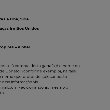
asia Fina, Síria
raças Irmãos Unidos
opires – Pinhel
acente à compra desta garrafa é o nome do
tle Donator (conforme exemplo), na fase
 o nome que pretende colocar nesta
r essa informação via -
gmail.com - adicionando ao mesmo o
to.