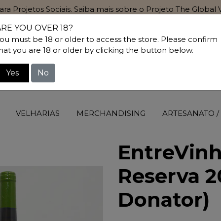
para Projetos Sociais. Saiba mais sobre o Projeto The Globa
ARE YOU OVER 18?
ou must be 18 or older to access the store. Please confirm
hat you are 18 or older by clicking the button below.
Yes
No
VELHARIAS
MERCHANDISING
ARTESANATO /
EntreVinh
Reserva 2
Donator)