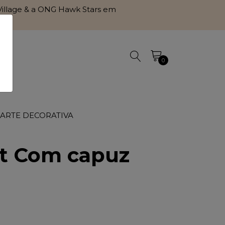
l Village & a ONG Hawk Stars em
0
 ARTE DECORATIVA
rt Com capuz