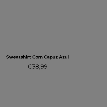
Sweatshirt Com Capuz Azul
Swea
€38,99