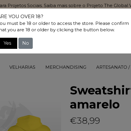
para Projetos Sociais. Saiba mais sobre o Projeto The Globa
ARE YOU OVER 18?
ou must be 18 or older to access the store. Please confirm
hat you are 18 or older by clicking the button below.
Yes
No
VELHARIAS
MERCHANDISING
ARTESANATO /
Sweatshi
amarelo
€38,99