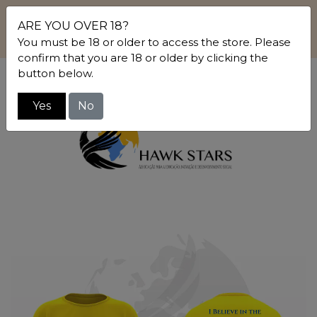
Ao comprar nesta loja está a contribuir para
ARE YOU OVER 18?
Projetos Sociais. Saiba mais sobre o Projeto The Global
You must be 18 or older to access the store. Please
Village & a ONG Hawk Stars em www.hawkstars.org
confirm that you are 18 or older by clicking the
button below.
0
Yes
No