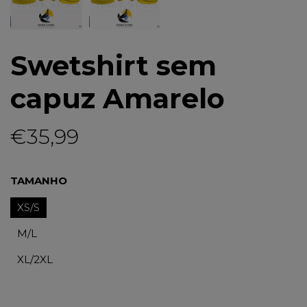
Swetshirt sem
capuz Amarelo
€35,99
TAMANHO
XS/S
M/L
XL/2XL